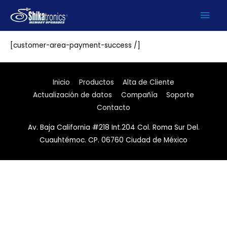
Ir
Men
Payment accepted
al
contenido
prin
[customer-area-payment-success /]
Inicio
Productos
Alta de Cliente
Actualización de datos
Compañía
Soporte
Contacto
Av. Baja California #218 Int.204 Col. Roma Sur Del.
Cuauhtémoc. CP. 06760 Ciudad de México