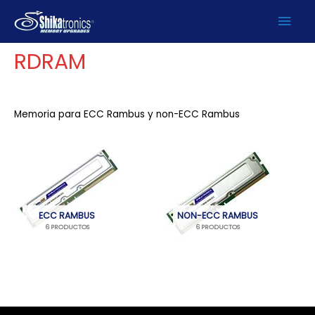
Ir
Men
Inicio
/
PRODUCTOS
/ RDRAM
al
contenido
prin
RDRAM
Memoria para ECC Rambus y non-ECC Rambus
ECC RAMBUS
NON-ECC RAMBUS
6 PRODUCTOS
6 PRODUCTOS