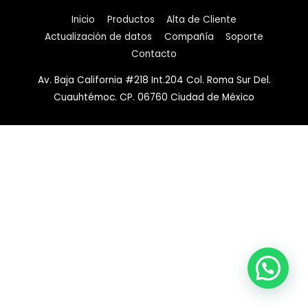
Inicio
Productos
Alta de Cliente
Actualización de datos
Compañía
Soporte
Contacto
Av. Baja California #218 Int.204 Col. Roma Sur Del.
Cuauhtémoc. CP. 06760 Ciudad de México