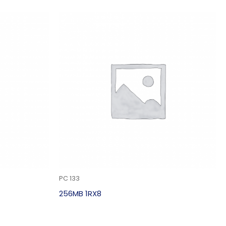
PC 133
256MB 1RX8