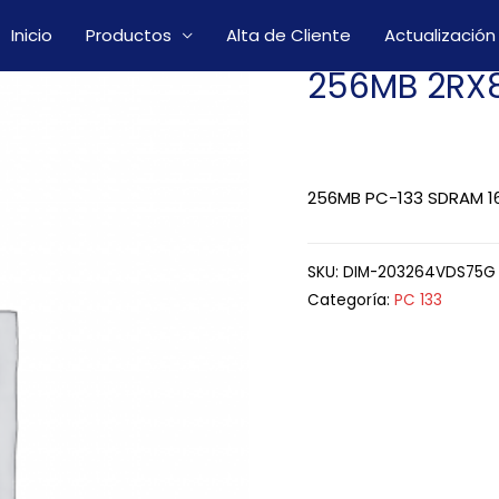
Inicio
Productos
Alta de Cliente
Actualización
256MB 2RX
256MB PC-133 SDRAM 16
SKU:
DIM-203264VDS75G
Categoría:
PC 133