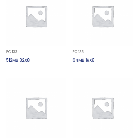
PC 133
PC 133
512MB 32X8
64MB 1RX8