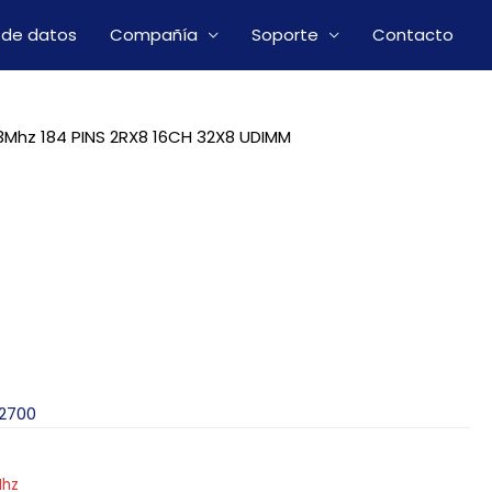
 de datos
Compañía
Soporte
Contacto
8
Mhz 184 PINS 2RX8 16CH 32X8 UDIMM
2700
G
Mhz