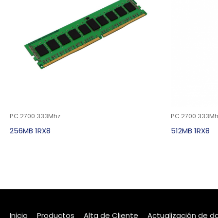
PC 2700 333Mhz
PC 2700 333Mh
256MB 1RX8
512MB 1RX8
Inicio
Productos
Alta de Cliente
Actualización de d