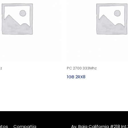
z
PC 2700 333Mhz
1GB 2RX8
atos
Compañía
Av. Baja California #218 I