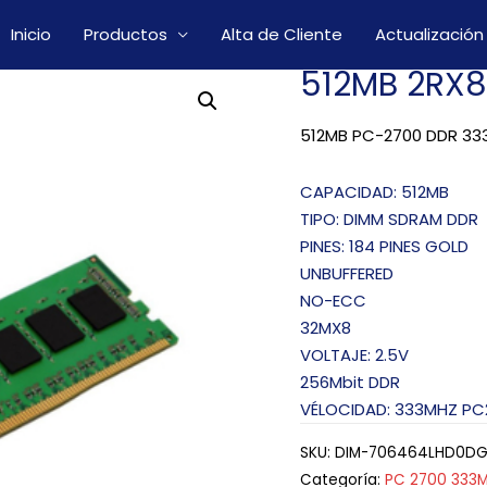
Inicio
Productos
Alta de Cliente
Actualización
512MB 2RX
512MB PC-2700 DDR 333
CAPACIDAD: 512MB
TIPO: DIMM SDRAM DDR
PINES: 184 PINES GOLD
UNBUFFERED
NO-ECC
32MX8
VOLTAJE: 2.5V
256Mbit DDR
VÉLOCIDAD: 333MHZ PC
SKU:
DIM-706464LHD0D
Categoría:
PC 2700 333