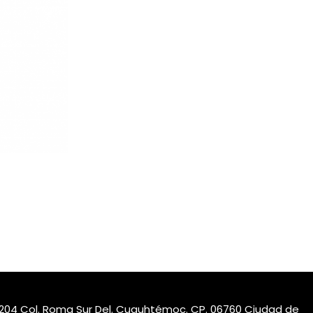
nt.204 Col. Roma Sur Del. Cuauhtémoc. CP. 06760 Ciudad de