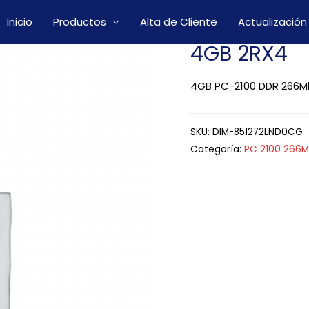
Inicio
Productos
Alta de Cliente
Actualización
4GB 2RX4
4GB PC-2100 DDR 266M
SKU:
DIM-851272LND0CG
Categoría:
PC 2100 266M