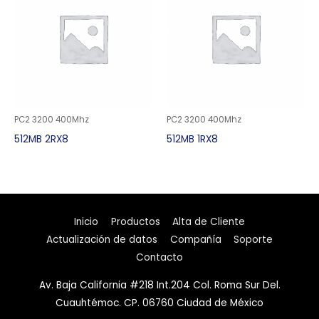
PC2 3200 400Mhz
PC2 3200 400Mhz
512MB 2RX8
512MB 1RX8
Inicio
Productos
Alta de Cliente
Actualización de datos
Compañía
Soporte
Contacto
Av. Baja California #218 Int.204 Col. Roma Sur Del.
Cuauhtémoc. CP. 06760 Ciudad de México