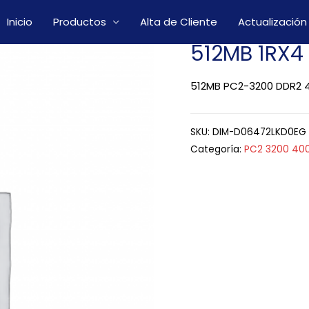
Inicio
Productos
Alta de Cliente
Actualización
512MB 1RX4
512MB PC2-3200 DDR2 4
SKU:
DIM-D06472LKD0EG
Categoría:
PC2 3200 40