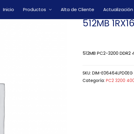
Inicio
Productos
Alta de Cliente
Actualización
512MB 1RX1
512MB PC2-3200 DDR2 4
SKU:
DIM-E06464LPD0EG
Categoría:
PC2 3200 40