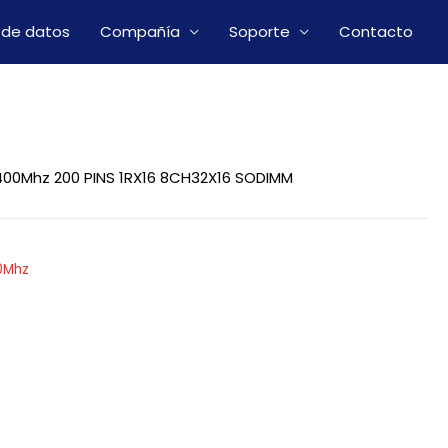
 de datos
Compañía
Soporte
Contacto
6
00Mhz 200 PINS 1RX16 8CH32X16 SODIMM
0Mhz