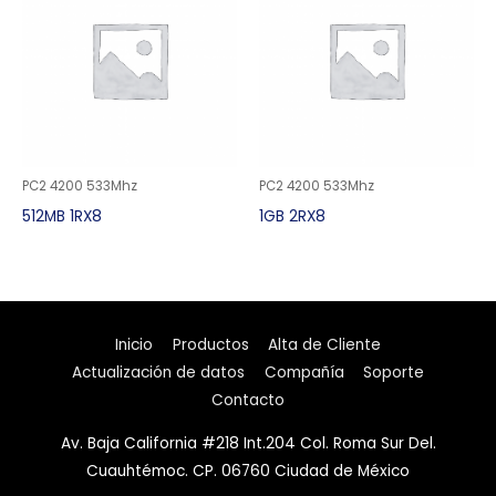
PC2 4200 533Mhz
PC2 4200 533Mhz
512MB 1RX8
1GB 2RX8
Inicio
Productos
Alta de Cliente
Actualización de datos
Compañía
Soporte
Contacto
Av. Baja California #218 Int.204 Col. Roma Sur Del.
Cuauhtémoc. CP. 06760 Ciudad de México