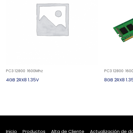
PC3 12800 1600Mhz
PC3 12800 160
4GB 2RX8 1.35V
8GB 2RX8 1.3
Inicio
Productos
Alta de Cliente
Actualización de d