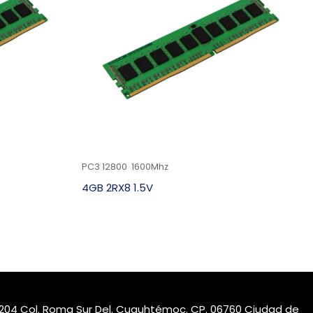
PC3 12800 1600Mhz
4GB 2RX8 1.5V
nt.204 Col. Roma Sur Del. Cuauhtémoc. CP. 06760 Ciudad de