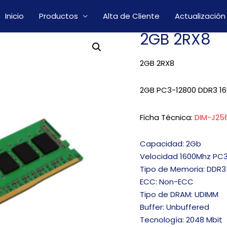
Inicio
Productos
Alta de Cliente
Actualización
2GB 2RX8
2GB 2RX8
2GB PC3-12800 DDR3 16
Ficha Técnica:
DIM-J25
Capacidad: 2Gb
Velocidad 1600Mhz PC
Tipo de Memoria: DDR3
ECC: Non-ECC
Tipo de DRAM: UDIMM
Buffer: Unbuffered
Tecnología: 2048 Mbit