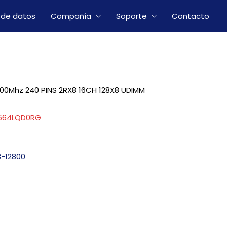
 de datos
Compañía
Soporte
Contacto
00Mhz 240 PINS 2RX8 16CH 128X8 UDIMM
664LQD0RG
3-12800