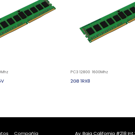
0Mhz
PC3 12800 1600Mhz
5V
2GB 1RX8
atos
Compañía
Av. Baja California #218 I