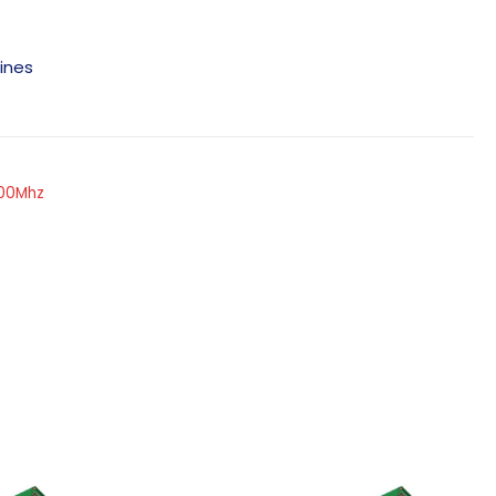
ines
600Mhz