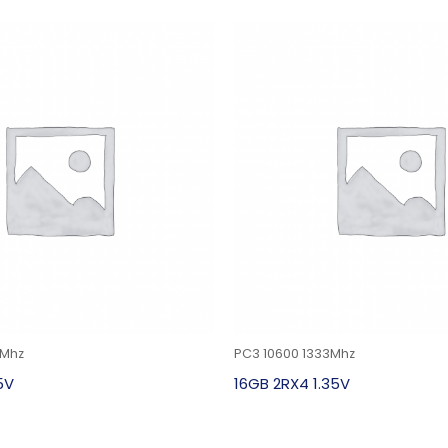
3Mhz
PC3 10600 1333Mhz
5V
16GB 2RX4 1.35V