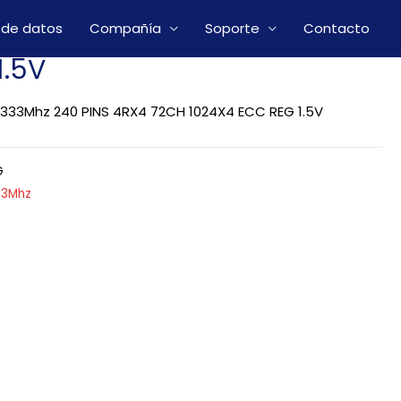
 de datos
Compañía
Soporte
Contacto
1.5V
333Mhz 240 PINS 4RX4 72CH 1024X4 ECC REG 1.5V
G
33Mhz