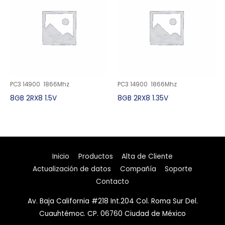
PC3 14900 1866Mhz
PC3 14900 1866Mhz
8GB 2RX8 1.5V
8GB 2RX8 1.35V
Inicio
Productos
Alta de Cliente
Actualización de datos
Compañía
Soporte
Contacto
Av. Baja California #218 Int.204 Col. Roma Sur Del.
Cuauhtémoc. CP. 06760 Ciudad de México