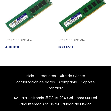
PC4 17000 2133Mhz
PC4 17000 2133Mhz
4GB 1RX8
8GB 1Rx8
Inicio
Productos
Alta de Cliente
Actualización de datos
Compañía
Soporte
Contacto
Av. Baja California #218 Int.204 Col. Roma Sur Del.
Cuauhtémoc. CP. 06760 Ciudad de México