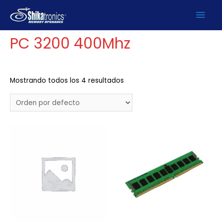
Ir
Men
Inicio
/
PRODUCTOS
/
DDR
/ PC 3200 400Mhz
al
contenido
prin
PC 3200 400Mhz
Mostrando todos los 4 resultados