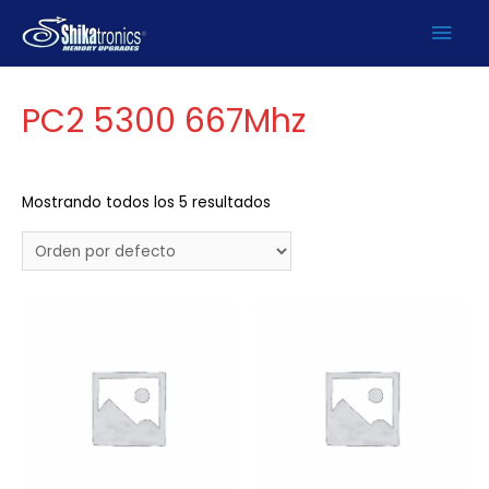
Ir
Men
Inicio
/
PRODUCTOS
/
DDR2
/
Server
/
ECC unbuffered
/ PC2
al
5300 667Mhz
contenido
prin
PC2 5300 667Mhz
Mostrando todos los 5 resultados