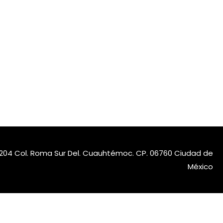
nt.204 Col. Roma Sur Del. Cuauhtémoc. CP. 06760 Ciudad de
México