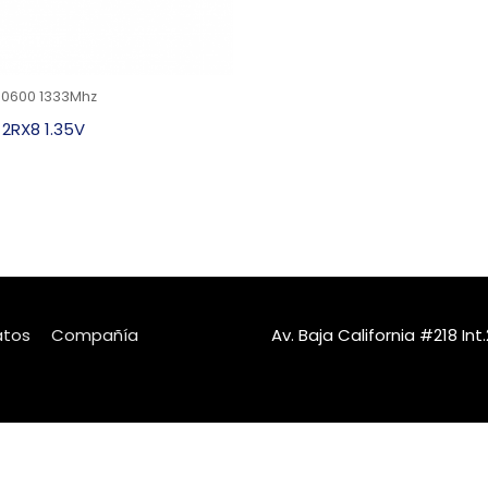
10600 1333Mhz
2RX8 1.35V
atos
Compañía
Av. Baja California #218 I