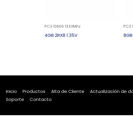
PC3 10600 1333Mhz
PC3 
4GB 2RX8 1.35V
8GB 
Inicio
Productos
Alta de Cliente
Actualización de d
Soporte
Contacto