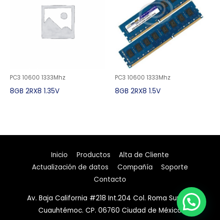
PC3 10600 1333Mhz
PC3 10600 1333Mhz
8GB 2RX8 1.35V
8GB 2RX8 1.5V
Inicio
Productos
Alta de Cliente
Actualización de datos
Compañía
Soporte
Contacto
Av. Baja California #218 Int.204 Col. Roma Sur Del.
Cuauhtémoc. CP. 06760 Ciudad de México