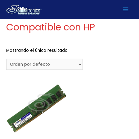
Ir
Men
Inicio
/
PRODUCTOS
/
DDR4
/
Desktop
/ Compatible con HP
al
contenido
prin
Compatible con HP
Mostrando el único resultado