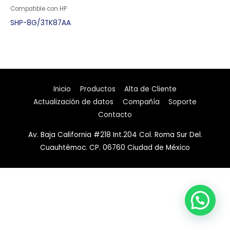
Compatible con HP
SHP-8G/3TK87AA
Inicio
Productos
Alta de Cliente
Actualización de datos
Compañía
Soporte
Contacto
Av. Baja California #218 Int.204 Col. Roma Sur Del.
Cuauhtémoc. CP. 06760 Ciudad de México