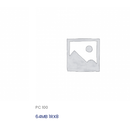
PC 100
64MB 1RX8