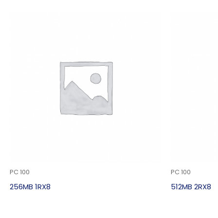
PC 100
PC 100
256MB 1RX8
512MB 2RX8