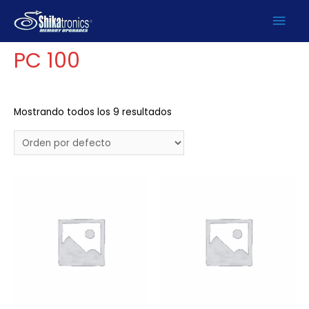
Ir
Men
Inicio
/
PRODUCTOS
/
SDRAM
/
Desktop
/ PC 100
al
contenido
prin
PC 100
Mostrando todos los 9 resultados