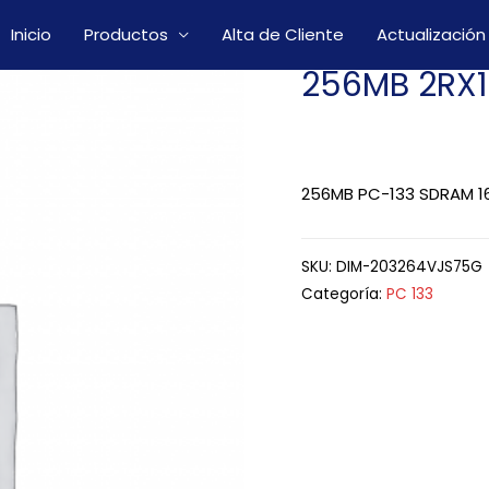
Inicio
Productos
Alta de Cliente
Actualización
256MB 2RX
256MB PC-133 SDRAM 16
SKU:
DIM-203264VJS75G
Categoría:
PC 133