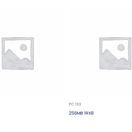
PC 133
256MB 1RX8