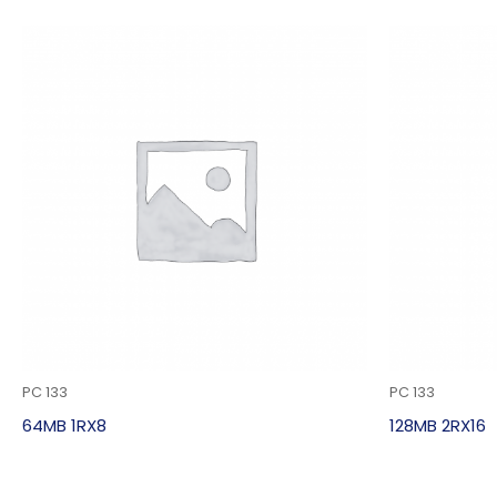
PC 133
PC 133
64MB 1RX8
128MB 2RX16