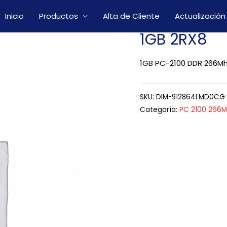
Inicio
Productos
Alta de Cliente
Actualización
1GB 2RX8
1GB PC-2100 DDR 266Mh
SKU:
DIM-912864LMD0CG
Categoría:
PC 2100 266M