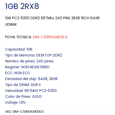
1GB 2RX8
1GB PC2-5300 DDR2 667Mhz 240 PINS 2RX8 16CH 64X8
UDIMM
FICHA TECNICA:
DIM-C12864LMD0LG
Capacidad: 1GB
Tipo de Memoria: DESKTOP DDR2
Número de pines: 240 pines
Register: NON REGISTERED
ECC: NON ECC
Densidad del chip: 64X8, 2RX8
Tipo de DRAM: DDR II
Velocidad: 667MHZ PC2-5300
Color de Pines: GOLD
Voltaje: 1.8V
SKU:
DIM-C12864LMD0LG