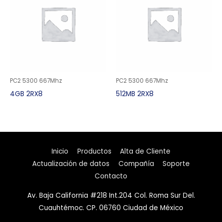
PC2 5300 667Mhz
PC2 5300 667Mhz
4GB 2RX8
512MB 2RX8
Inicio
Productos
Alta de Cliente
Actualización de datos
Compañía
Soporte
Contacto
Av. Baja California #218 Int.204 Col. Roma Sur Del.
Cuauhtémoc. CP. 06760 Ciudad de México