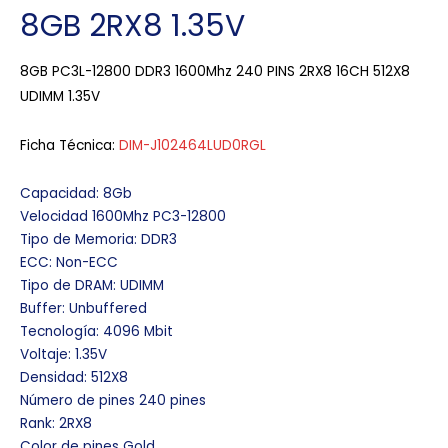
8GB 2RX8 1.35V
8GB PC3L-12800 DDR3 1600Mhz 240 PINS 2RX8 16CH 512X8
UDIMM 1.35V
Ficha Técnica:
DIM-J102464LUD0RGL
Capacidad: 8Gb
Velocidad 1600Mhz PC3-12800
Tipo de Memoria: DDR3
ECC: Non-ECC
Tipo de DRAM: UDIMM
Buffer: Unbuffered
Tecnología: 4096 Mbit
Voltaje: 1.35V
Densidad: 512X8
Número de pines 240 pines
Rank: 2RX8
Color de pines Gold