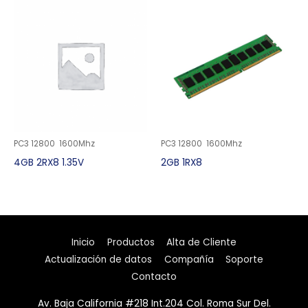
PC3 12800 1600Mhz
PC3 12800 1600Mhz
4GB 2RX8 1.35V
2GB 1RX8
Inicio
Productos
Alta de Cliente
Actualización de datos
Compañía
Soporte
Contacto
Av. Baja California #218 Int.204 Col. Roma Sur Del.