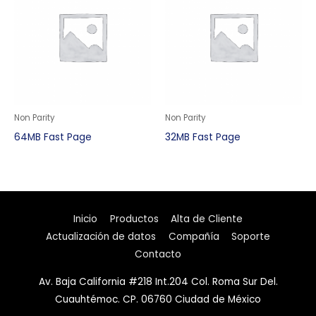
Non Parity
Non Parity
64MB Fast Page
32MB Fast Page
Inicio
Productos
Alta de Cliente
Actualización de datos
Compañía
Soporte
Contacto
Av. Baja California #218 Int.204 Col. Roma Sur Del.
Cuauhtémoc. CP. 06760 Ciudad de México