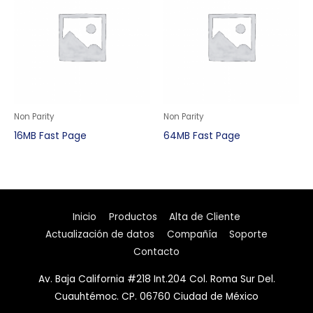
Non Parity
Non Parity
16MB Fast Page
64MB Fast Page
Inicio
Productos
Alta de Cliente
Actualización de datos
Compañía
Soporte
Contacto
Av. Baja California #218 Int.204 Col. Roma Sur Del.
Cuauhtémoc. CP. 06760 Ciudad de México