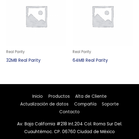
Real Parity
Real Parity
32MB Real Parity
64MB Real Parity
Inicio
Productos
Alta de Cliente
Actualización de datos
Compañía
Soporte
Contacto
Av. Baja California #218 Int.204 Col. Roma Sur Del.
Cuauhtémoc. CP. 06760 Ciudad de México