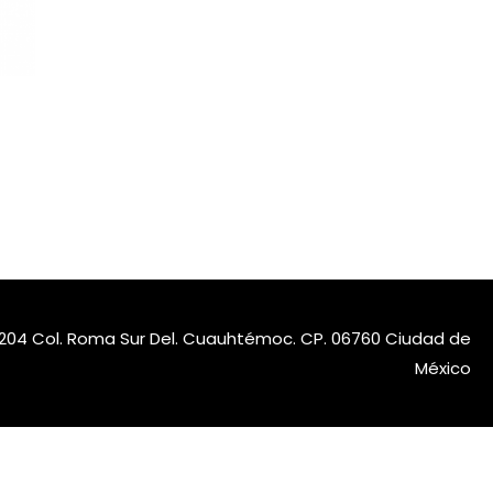
nt.204 Col. Roma Sur Del. Cuauhtémoc. CP. 06760 Ciudad de
México