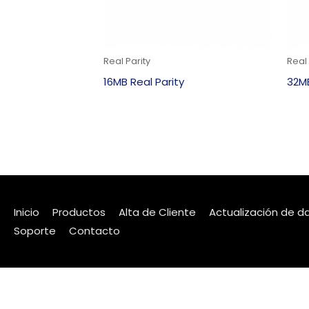
Real Parity
Real 
16MB Real Parity
32MB
Inicio
Productos
Alta de Cliente
Actualización de d
Soporte
Contacto