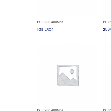
PC 3200 400Mhz
PC 3
1GB 2RX4
256
PC 3200 400Mhz
PC 3